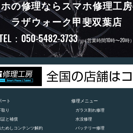
マホの修理ならスマホ修理工房
ラザウォーク甲斐双葉店
TEL：050-5482-3733
（営業時間10時〜20時
ポート
修理メニュー
下取り
ガラス割れ修理
保証と補償
水没修理
おためしコンテンツ解約
バッテリー修理