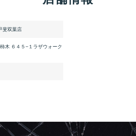
甲斐双葉店
 字柿木 ６４５−１ラザウォーク