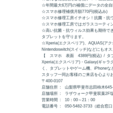
☆年間最大6万円の補償にデータの全
☆スマホ修理補償月額770円(税込み)
☆スマホ修理工房イチオシ！抗菌・抗
☆スマホ修理工房ではガラスコーティ
☆高い抗菌・抗ウィルス効果も期待で
タブレットを守ります。
☆Xperia(エクスペリア)、AQUAS(ア
Nintendoswitch(スイッチ)などにも
【 スマホ 表面 4389円(税込) / 
Xperia(エクスペリア)・Galaxy(ギャ
く、タブレットやゲーム機、iPhon
スタッフ一同お客様のご来店を心より
〒400-0107
店舗住所 : 山梨県甲斐市志田柿木645-
店舗場所 : ラザウォーク甲斐双葉2F
営業時間 : 10：00～21：00
電話番号 : 050-5482-3733（総合窓