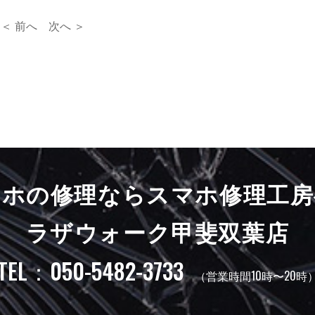
＜ 前へ
次へ ＞
マホの修理ならスマホ修理工房
ラザウォーク甲斐双葉店
TEL：050-5482-3733
（営業時間10時〜20時