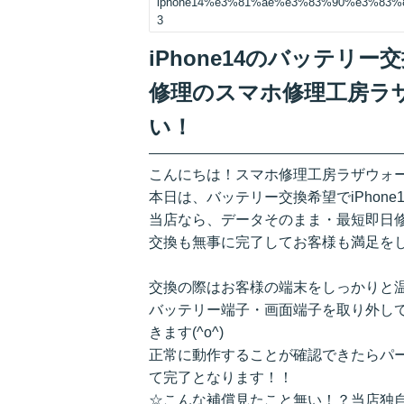
iphone14%e3%81%ae%e3%83%90%e3%83
3
iPhone14のバッテリ
修理のスマホ修理工房ラ
い！
こんにちは！スマホ修理工房ラザウォ
本日は、バッテリー交換希望でiPhon
当店なら、データそのまま・最短即日
交換も無事に完了してお客様も満足をしてお
交換の際はお客様の端末をしっかりと
バッテリー端子・画面端子を取り外し
きます(^o^)
正常に動作することが確認できたらパ
て完了となります！！
☆こんな補償見たこと無い！？当店独