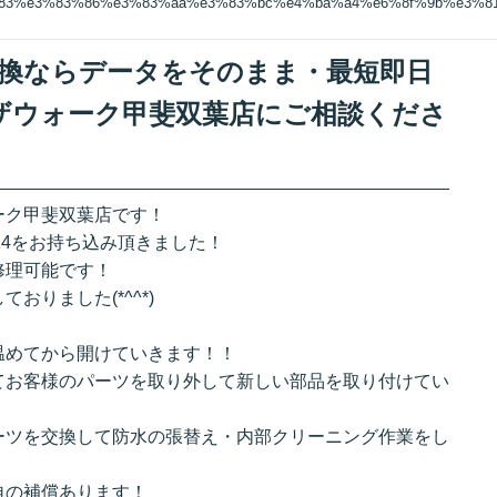
%83%e3%83%86%e3%83%aa%e3%83%bc%e4%ba%a4%e6%8f%9b%e3%
ー交換ならデータをそのまま・最短即日
ザウォーク甲斐双葉店にご相談くださ
ーク甲斐双葉店です！
e14をお持ち込み頂きました！
修理可能です！
りました(*^^*)
温めてから開けていきます！！
てお客様のパーツを取り外して新しい部品を取り付けてい
ーツを交換して防水の張替え・内部クリーニング作業をし
自の補償あります！