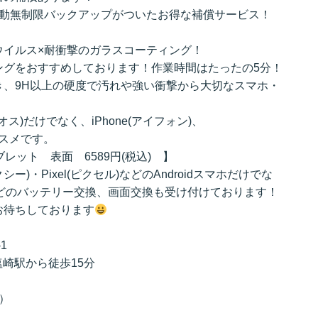
自動無制限バックアップがついたお得な補償サービス！
ウイルス×耐衝撃のガラスコーティング！
ングをおすすめしております！作業時間はたったの5分！
き、9H以上の硬度で汚れや強い衝撃から大切なスマホ・
クオス)だけでなく、iPhone(アイフォン)、
オススメです。
タブレット 表面 6589円(税込) 】
ラクシー)・Pixel(ピクセル)などのAndroidスマホだけでな
eなどのバッテリー交換、画面交換も受け付けております！
お待ちしております
1
塩崎駅から徒歩15分
口）