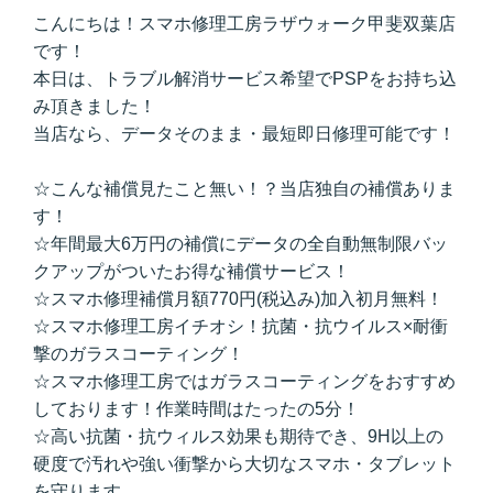
こんにちは！スマホ修理工房ラザウォーク甲斐双葉店
です！
本日は、トラブル解消サービス希望でPSPをお持ち込
み頂きました！
当店なら、データそのまま・最短即日修理可能です！
☆こんな補償見たこと無い！？当店独自の補償ありま
す！
☆年間最大6万円の補償にデータの全自動無制限バッ
クアップがついたお得な補償サービス！
☆スマホ修理補償月額770円(税込み)加入初月無料！
☆スマホ修理工房イチオシ！抗菌・抗ウイルス×耐衝
撃のガラスコーティング！
☆スマホ修理工房ではガラスコーティングをおすすめ
しております！作業時間はたったの5分！
☆高い抗菌・抗ウィルス効果も期待でき、9H以上の
硬度で汚れや強い衝撃から大切なスマホ・タブレット
を守ります。