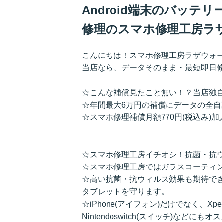
Android端末のバッ
修理のスマホ修理工房ラ
こんにちは！スマホ修理工房ラザウォ
当店なら、データそのまま・最短即日
☆こんな補償見たこと無い！？当店独
☆年間最大6万円の補償にデータの全
☆スマホ修理補償月額770円(税込み)
☆スマホ修理工房イチオシ！抗菌・抗
☆スマホ修理工房ではガラスコーティ
☆高い抗菌・抗ウィルス効果も期待で
タブレットを守ります。
☆iPhone(アイフォン)だけでなく、Xpe
Nintendoswitch(スイッチ)などにも