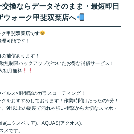
テリー交換ならデータそのまま・最短即日
ザウォーク甲斐双葉店へ
ーク甲斐双葉店です
修理可能です！
自の補償あります！
自動無制限バックアップがついたお得な補償サービス！
加入初月無料
ウイルス×耐衝撃のガラスコーティング！
ングをおすすめしております！作業時間はたったの5分！
き、9H以上の硬度で汚れや強い衝撃から大切なスマホ・
ria(エクスペリア)、AQUAS(アクオス)、
オススメです。