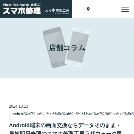
店舗コラム
2024.10.13
android%e7%ab%af%e6%9c%ab%e3%81%ae%e7%94%bb%e9%9
Android端末の画面交換ならデータそのまま・
最短即日修理のスマホ修理工房ラザウォーク甲