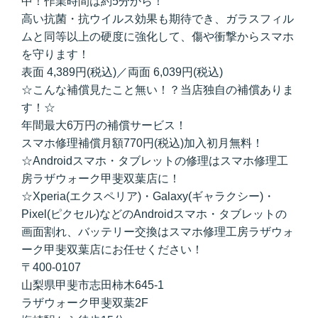
中！作業時間は約5分から！
高い抗菌・抗ウイルス効果も期待でき、ガラスフィル
ムと同等以上の硬度に強化して、傷や衝撃からスマホ
を守ります！
表面 4,389円(税込)／両面 6,039円(税込)
☆こんな補償見たこと無い！？当店独自の補償ありま
す！☆
年間最大6万円の補償サービス！
スマホ修理補償月額770円(税込)加入初月無料！
☆Androidスマホ・タブレットの修理はスマホ修理工
房ラザウォーク甲斐双葉店に！
☆Xperia(エクスペリア)・Galaxy(ギャラクシー)・
Pixel(ピクセル)などのAndroidスマホ・タブレットの
画面割れ、バッテリー交換はスマホ修理工房ラザウォ
ーク甲斐双葉店にお任せください！
〒400-0107
山梨県甲斐市志田柿木645-1
ラザウォーク甲斐双葉2F