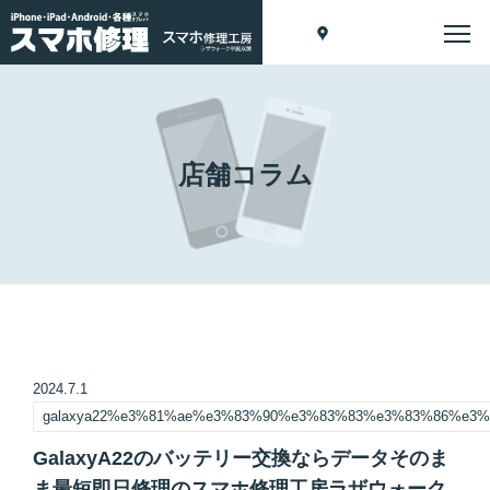
店舗コラム
2024.7.1
galaxya22%e3%81%ae%e3%83%90%e3%83%83%e3%83%86%e
GalaxyA22のバッテリー交換ならデータそのま
ま最短即日修理のスマホ修理工房ラザウォーク