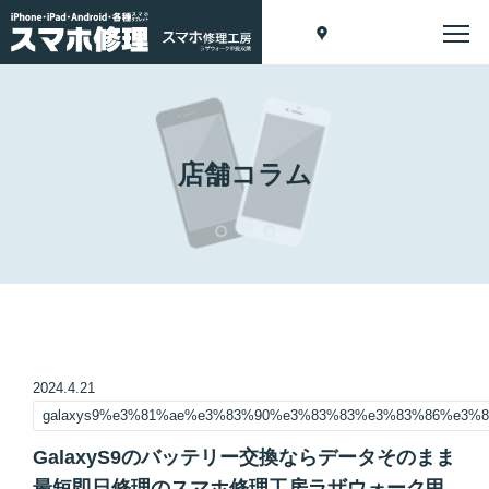
店舗コラム
2024.4.21
galaxys9%e3%81%ae%e3%83%90%e3%83%83%e3%83%86%e3
GalaxyS9のバッテリー交換ならデータそのまま
最短即日修理のスマホ修理工房ラザウォーク甲