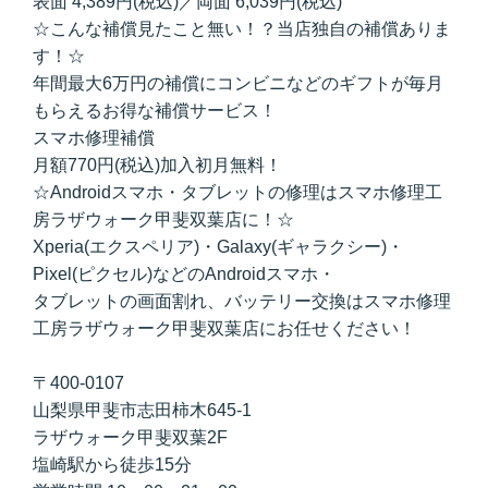
表面 4,389円(税込)／両面 6,039円(税込)
☆こんな補償見たこと無い！？当店独自の補償ありま
す！☆
年間最大6万円の補償にコンビニなどのギフトが毎月
もらえるお得な補償サービス！
スマホ修理補償
月額770円(税込)加入初月無料！
☆Androidスマホ・タブレットの修理はスマホ修理工
房ラザウォーク甲斐双葉店に！☆
Xperia(エクスペリア)・Galaxy(ギャラクシー)・
Pixel(ピクセル)などのAndroidスマホ・
タブレットの画面割れ、バッテリー交換はスマホ修理
工房ラザウォーク甲斐双葉店にお任せください！
〒400-0107
山梨県甲斐市志田柿木645-1
ラザウォーク甲斐双葉2F
塩崎駅から徒歩15分