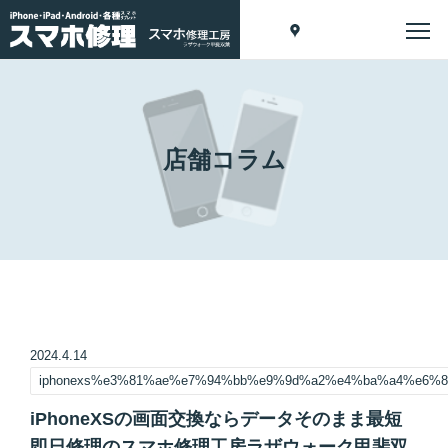
店舗コラム
2024.4.14
iphonexs%e3%81%ae%e7%94%bb%e9%9d%a2%e4%ba%a4%e6%
iPhoneXSの画面交換ならデータそのまま最短
即日修理のスマホ修理工房ラザウォーク甲斐双