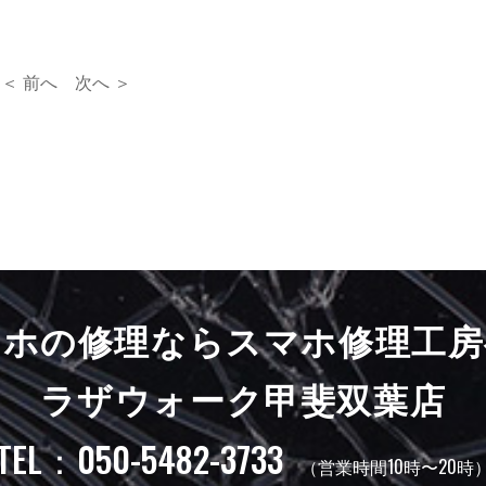
＜ 前へ
次へ ＞
マホの修理ならスマホ修理工房
ラザウォーク甲斐双葉店
TEL：050-5482-3733
（営業時間10時〜20時