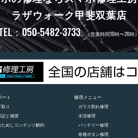
ラザウォーク甲斐双葉店
TEL：050-5482-3733
（営業時間10時〜20時
ポート
修理メニュー
下取り
ガラス割れ修理
保証と補償
水没修理
おためしコンテンツ解約
バッテリー修理
各種ボタン修理