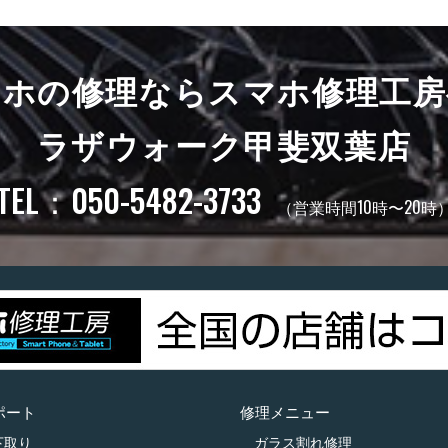
マホの修理ならスマホ修理工房
ラザウォーク甲斐双葉店
TEL：050-5482-3733
（営業時間10時〜20時
ポート
修理メニュー
下取り
ガラス割れ修理