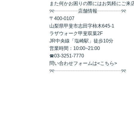
また何かお困りの際にはお気軽にご来
୨୧┈┈┈┈┈店舗情報┈┈┈┈┈୨୧
〒400-0107
山梨県甲斐市志田字柿木645-1
ラザウォーク甲斐双葉2F
JR中央線「塩崎駅」徒歩10分
営業時間：10:00~21:00
☎
03-3251-7770
問い合わせフォームは<
こちら
>
୨୧┈┈┈┈┈┈┈┈┈┈┈┈┈┈୨୧